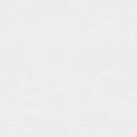
を少
アロマトリートメントしに来ませ
んか/津山市美作市リ...
2025.11.04