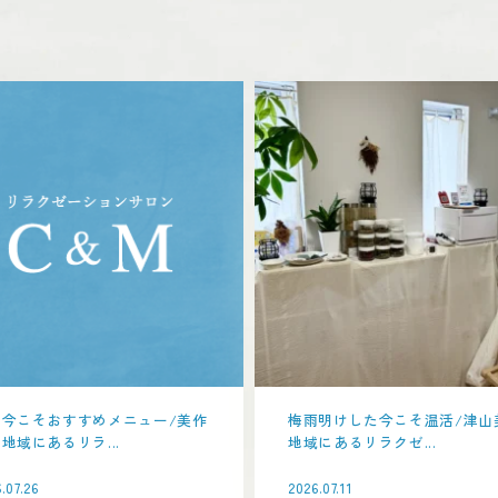
い今こそおすすめメニュー/美作
梅雨明けした今こそ温活/津山
地域にあるリラ...
地域にあるリラクゼ...
.07.26
2026.07.11