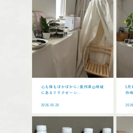
心も体もぽかぽかに/美作津山地域
5月
にあるリラクゼーシ...
作地
2026.05.20
2026