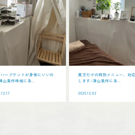
ぜハーブテントが身体にいいの
貴方だけの特別メニュー、対
津山美作地域にあ...
します/津山美作にあ...
.12.17
2025.12.02