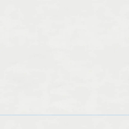
ハーブテントの効果/美作市楢原中
ハ
にあるリラクゼーシ...
美作
2025.11.21
2025