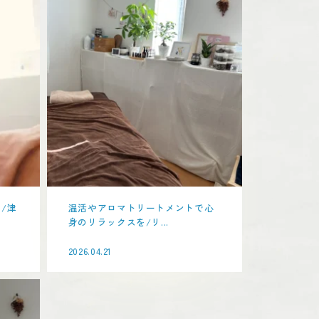
/津
温活やアロマトリートメントで心
身のリラックスを/リ...
2026.04.21