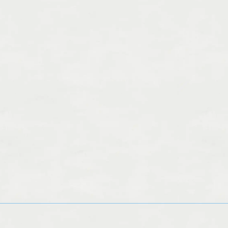
ーブテントを導入しました/津山
よもぎ・ハーブ・まこも蒸し
にあるリラクゼ...
し変えました/美作市...
.11.16
2025.11.14