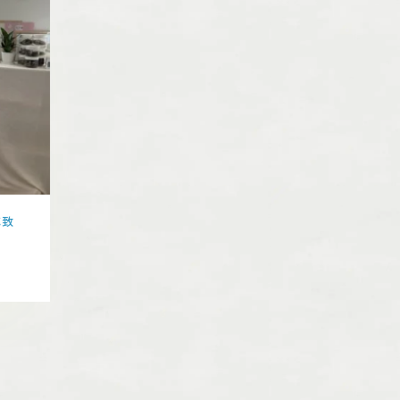
応致
自分を労る事は大切です/津山美作
のリラクゼーション...
2025.12.02